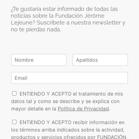
¿Te gustaría estar informado de todas las
noticias sobre la Fundación Jérôme
Lejeune? Suscríbete a nuestra newsletter y
no te pierdas nada.
N
o
N
A
m
o
p
C
b
m
e
o
r
b
l
r
e
r
l
P
e
r
i
ENTIENDO Y ACEPTO el tratamiento de mis
*
d
o
e
datos tal y como se describe y se explica con
o
l
o
s
mayor detalle en la
Política de Privacidad
.
í
e
t
l
I
ENTIENDO Y ACEPTO recibir información en
i
e
n
los términos arriba indicados sobre la actividad,
c
c
f
a
t
productos y servicios ofrecidos por FUNDACIÓN