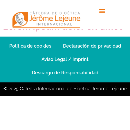
Mes:
Enero
Lorem ipsum dolor sit amet
Política de cookies
Declaración de privacidad
Aviso Legal / Imprint
Descargo de Responsabilidad
© 2025 Cátedra Internacional de Bioética Jérôme Lejeune