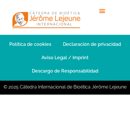
Lorem ipsum dolor
sit amet
Política de cookies
Declaración de privacidad
Aviso Legal / Imprint
Descargo de Responsabilidad
© 2025 Cátedra Internacional de Bioética Jérôme Lejeune