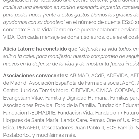
conlleva una inversión en sonido, escenario, imprenta, camise
para poder hacer frente a estos gastos. Damos las gracias 
ayudarnos con su donativo”
en el número de cuenta ES26 21
concepto: Sí a la Vida”.También se puede colaborar envia
VIDA. Con cada mensaje se dona 1,20 euros, que es el coste 
Alicia Latorre ha concluido que
“defender la vida todos, en
salir a la calle, para manifestar nuestro compromiso de seguir
nuevos en la defensa de la vida y de mostrar la fuerza irresist
Asociaciones convocantes:
ABIMAD, ACdP, ADEVIDA, AEDO
de Madrid, Asociación Española de Farmacia social,AEFC,
Centro Jurídico Tomás Moro, CIDEVIDA, CIVICA, COFAPA, C
Evangelium Vitae, Familia y Dignidad Humana, Familias pa
Asociaciones Provida, Foro de la Familia, Fundación Educ
Fundación REDMADRE, Fundación Vida, Fundación + Futuro, 
Hogares de Santa María, Lands Care, Remar, One of Us, Pro
Ética, RENAFER, Rescatadores Juan Pablo II, SOS Familia, 
Postaborto… y muchísimas más.