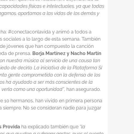
apacidades físicas e intelectuales, ya que todas
ngamos, aportamos a las vidas de los demás y
cha: #conectaconlavida y animó a todos a
s sociales a lo largo de esta semana. También
a de jóvenes que han compuesto la canción
ueda de prensa.
Borja Martínez y Nacho Martín
n nuestra música al servicio de una causa tan
o de decirlo. La iniciativa de la Plataforma Sí
tanta gente comprometida con la defensa de los
 nos ha ayudado a ser más conscientes de la
e verla como una oportunidad”
, han asegurado.
de 10 hermanos, han vivido en primera persona
da siempre. No se consideran nadie para juzgar
s Provida
ha explicado también que
“la
vos que ayuden a sufragar gastos, pues el evento