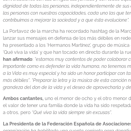
dignidad de todas las personas, independientemente de sus c
las personas con nuestras capacidades, cada uno las que te
contribuimos a mejorar la sociedad y a que ésta evolucione”.
La Portavoz de la marcha ha recordado hashtag de la Mar
lanzar sus mensajes en defensa de los más débiles en rede
ha presentado a los ‘Hermanos Martínez’, grupo de músic
‘Qué viva la vida’ y que han tocado en directo durante la r
han afirmado
:
“estamos muy contentos de poder colaborar co
importante como es defender la vida humana, no tenemos mied
a la Vida es muy especial y ha sido un honor participar con 
más débiles”
.
“Preparar la letra y la música de esta canción
grandeza del don de la vida y el deseo de aprovecharla y d
Ambos cantantes,
uno el menor de ocho y el otro menor 
el valor de tener una familia donde la vida ha sido respeta
a otros, pero
“Qué viva la vida siempre sin excusas”
.
La Presidenta de la Federación Española de Asociacione
organización ha habilitado una cuenta corriente para donati