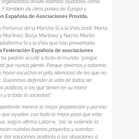
organizados desde distintas ciudades, como
a. Y también de otros países de Europa y
ión Española de Asociaciones Provida.
Portavoz de la Marcha Sí a la Vida 2018, Marta
Martínez’, Borja Martínez y Nacho Martín,
ataforma Sí a la Vida que han presentado
 la Federación Española de asociaciones
va ha pedido acudir a todo el mundo
“porque
nidad que nunca pierde. Porque creemos y estamos
 hacer escuchar el grito silencioso de los que no
a. Queremos defender la vida de todos sin
s políticos, a los que tienen en su mano
as y a toda la sociedad”
.
mportante merece la mejor preparación y por eso
s que ayuden, con todo lo mejor para que esta
ue, según afirma Latorre,
“así, se extiende la
onocer cuántos buenos proyectos y cuantas
dar soluciones positivas a las situaciones a