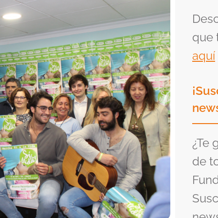
Desc
que 
aquí
¡Sus
news
¿Te 
de t
Fund
Susc
news