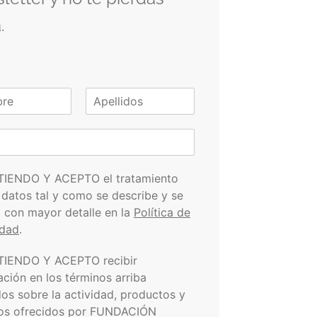
.
A
p
e
l
l
i
TIENDO Y ACEPTO el tratamiento
d
 datos tal y como se describe y se
o
s
a con mayor detalle en la
Política de
idad
.
TIENDO Y ACEPTO recibir
ación en los términos arriba
dos sobre la actividad, productos y
ios ofrecidos por FUNDACIÓN