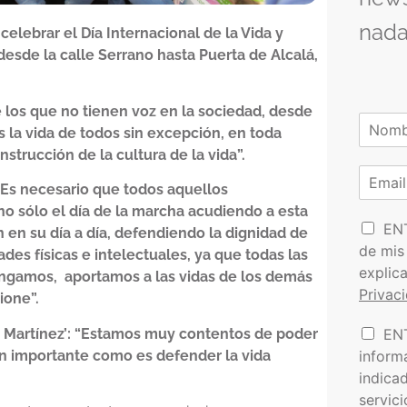
nada
 celebrar el Día Internacional de la Vida y
 desde la calle Serrano hasta Puerta de Alcalá,
e los que no tienen voz en la sociedad, desde
N
 la vida de todos sin excepción, en toda
o
N
trucción de la cultura de la vida”.
m
o
C
b
m
 “Es necesario que todos aquellos
o
r
b
r
e
no sólo el día de la marcha acudiendo a esta
r
P
e
r
EN
*
n en su día a día, defendiendo la dignidad de
o
e
de mis
es físicas e intelectuales, ya que todas las
l
o
explic
engamos, aportamos a las vidas de los demás
í
e
Privac
t
ione”.
l
i
e
I
EN
s Martínez’: “Estamos muy contentos de poder
c
c
n
a
t
inform
an importante como es defender la vida
f
d
r
indica
o
e
ó
servic
r