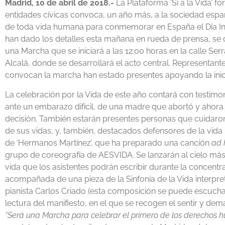
Madrid, 10 de abril de 2018.-
La Plataforma ‘Sí a la Vida’ 
entidades cívicas convoca, un año más, a la sociedad españ
de toda vida humana para conmemorar en España el Día Inte
han dado los detalles esta mañana en rueda de prensa, se 
una Marcha que se iniciará a las 12:00 horas en la calle Se
Alcalá, donde se desarrollará el acto central. Representan
convocan la marcha han estado presentes apoyando la inici
La celebración por la Vida de este año contará con testim
ante un embarazo difícil, de una madre que abortó y ahora 
decisión. También estarán presentes personas que cuidaron 
de sus vidas, y, también, destacados defensores de la vida 
de ‘Hermanos Martínez’, que ha preparado una canción
ad 
grupo de coreografía de AESVIDA. Se lanzarán al cielo más
vida que los asistentes podrán escribir durante la concentra
acompañada de una pieza de la Sinfonía de la Vida interpret
pianista Carlos Criado (esta composición se puede escuchar 
lectura del manifiesto, en el que se recogen el sentir y d
“Será una Marcha para celebrar el primero de los derechos hu