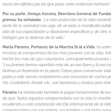
veces tan difíciles por las que pasa cada existencia humana”
Por su parte, Amaya Azcona, Directora General de Fund
prensa, ha señalado
: “
La nula protección de la vida naciente
parte de la sociedad nos urge, de un lado, a manifestar pú
allá de sus capacidades y situaciones específicas y, de otro,
trabajen por la defensa de la vida”.
Marta Páramo, Portavoz de la Marcha Sí al a Vida
, ha anim
mostrar el compromiso de los más jóvenes con la vida. Ad
hecho los más de 350 voluntarios, principalmente jóvenes un
“Los jóvenes hemos repartido más de 40.000 flyers y 8.000 car
hicimos un flashmob en la plaza Callao para concienciar sob
justas y este viernes realizaremos una caravana de coches po
Vía, Castellana, Alcalá, etc., con banderas y música para ani
Páramo
ha destacado también el papel fundamental de los 
de que
“todos aquellos comprometidos con la vida lo manifie
acudiendo a esta celebración del Día Internacional de la Vida
conversaciones con sus amigos, sus familias y con todos aque