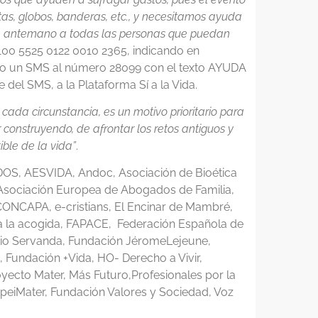
tas, globos, banderas, etc., y necesitamos ayuda
de antemano a todas las personas que puedan
00 5525 0122 0010 2365, indicando en
ndo un SMS al número 28099 con el texto AYUDA
del SMS, a la Plataforma Sí a la Vida.
 cada circunstancia, es un motivo prioritario para
 construyendo, de afrontar los retos antiguos y
ible de la vida”
.
S, AESVIDA, Andoc, Asociación de Bioética
 Asociación Europea de Abogados de Familia,
ONCAPA, e-cristians, El Encinar de Mambré,
ra la acogida, FAPACE, Federación Española de
atio Servanda, Fundación JéromeLejeune,
Fundación +Vida, HO- Derecho a Vivir,
yecto Mater, Más Futuro,Profesionales por la
SpeiMater, Fundación Valores y Sociedad, Voz