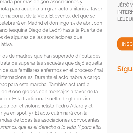
P
n
formada por más de 500 asociaciones y
JÉRÔM
m
r
i
ola para acudir a un gran acto unitario a favor
a
INTER
i
c
rnacional de la Vida. El evento, del que se
c
v
o
LEJEU
i
celebrará en Madrid el domingo 15 de abril con
a
*
ó
c
rrano (esquina Diego de León) hasta la Puerta de
n
i
tes de algunas de las asociaciones que
C
d
INSC
ativa.
o
a
m
d
onios de madres que han superado dificultades
e
*
trata de superar las secuelas que dejó aquella
r
Sígu
de sus familiares enfermos en el proceso final
c
i
internacionales. Durante el acto habrá a cargo
a
hoc
para esta marcha. También actuará el
l
 de 6.000 globos con mensajes a favor de la
*
ción. Esta tradicional suelta de globos irá
ada por el violonchelista Pedro Alfaro y el
ya en spotify). El acto culminará con la
emandas de todas las asociaciones convocantes.
manos, que es el derecho a la vida. Y para ello,