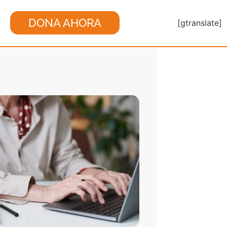
DONA AHORA
[gtranslate]