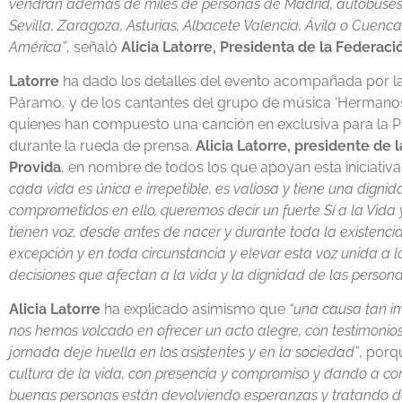
vendrán además de miles de personas de Madrid, autobuses 
Sevilla, Zaragoza, Asturias, Albacete Valencia, Ávila o Cuenc
América”
, señaló
Alicia Latorre, Presidenta de la Federac
Latorre
ha dado los detalles del evento acompañada por la 
Páramo, y de los cantantes del grupo de música ‘Hermanos 
quienes han compuesto una canción en exclusiva para la Pl
durante la rueda de prensa.
Alicia Latorre, presidente de
Provida
, en nombre de todos los que apoyan esta iniciati
cada vida es única e irrepetible, es valiosa y tiene una dig
comprometidos en ello, queremos decir un fuerte Sí a la Vida y
tienen voz, desde antes de nacer y durante toda la existenci
excepción y en toda circunstancia y elevar esta voz unida a lo
decisiones que afectan a la vida y la dignidad de las person
Alicia Latorre
ha explicado asimismo que
“una causa tan i
nos hemos volcado en ofrecer un acto alegre, con testimonio
jornada deje huella en los asistentes y en la sociedad”
, porq
cultura de la vida, con presencia y compromiso y dando a c
buenas personas están devolviendo esperanzas y tratando de 