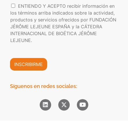
t
l
I
ENTIENDO Y ACEPTO recibir información en
i
e
n
los términos arriba indicados sobre la actividad,
c
c
f
a
t
productos y servicios ofrecidos por FUNDACIÓN
o
d
r
JÉRÔME LEJEUNE ESPAÑA y la CÁTEDRA
r
e
ó
INTERNACIONAL DE BIOÉTICA JÉRÔME
m
P
n
a
LEJEUNE.
r
i
c
i
c
i
v
o
ó
a
*
n
INSCRIBIRME
c
C
i
o
d
m
a
e
Síguenos en redes sociales:
d
r
*
c
i
a
l
*