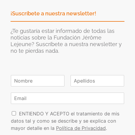
¡Suscríbete a nuestra newsletter!
¿Te gustaría estar informado de todas las
noticias sobre la Fundación Jérôme
Lejeune? Suscríbete a nuestra newsletter y
no te pierdas nada.
N
o
N
A
m
o
p
C
b
m
e
o
r
b
l
r
e
r
l
P
e
r
i
ENTIENDO Y ACEPTO el tratamiento de mis
*
d
o
e
datos tal y como se describe y se explica con
o
l
o
s
mayor detalle en la
Política de Privacidad
.
í
e