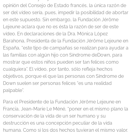
opinión del Consejo
de
Estado francés, la única razón
de
ser del vídeo sería, pues, impedir la posibilidad
de
abortar
en este supuesto. Sin embargo, la Fundación Jérôme
Lejeune aclara que no es ésta la razón
de
ser
de
este
vídeo. En declaraciones
de
la Dra. Mónica López
Barahona, Presidenta
de
la Fundación Jérôme Lejeune en
España, “este tipo
de
campañas se realizan para ayudar a
las familias con algún hijo con Síndrome
de
Down, para
mostrar que estos niños pueden ser tan felices como
cualquiera”. El vídeo, por tanto, sólo refleja hechos
objetivos, porque el que las personas con Síndrome
de
Down suelen ser personas felices “es una realidad
palpable”.
Para el Presidente
de
la Fundación Jérôme Lejeune en
Francia, Jean-Marie Le Méné, “poner en el mismo plano la
conservación
de
la vida
de
un ser humano y su
destrucción es una concepción peculiar
de
la vida
humana. Como si los dos hechos tuvieran el mismo valor.