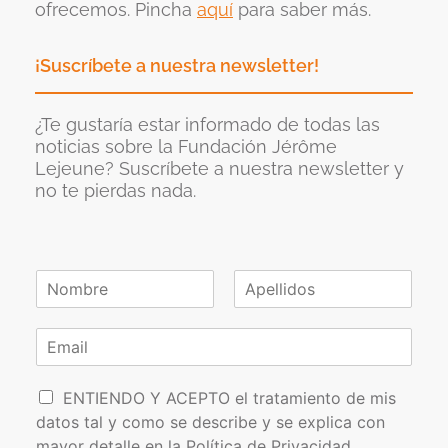
ofrecemos. Pincha
aquí
para saber más.
¡Suscríbete a nuestra newsletter!
¿Te gustaría estar informado de todas las
noticias sobre la Fundación Jérôme
Lejeune? Suscríbete a nuestra newsletter y
no te pierdas nada.
N
o
N
A
m
o
p
C
b
m
e
o
r
b
l
r
e
r
l
P
e
r
i
ENTIENDO Y ACEPTO el tratamiento de mis
*
d
o
e
datos tal y como se describe y se explica con
o
l
o
s
mayor detalle en la
Política de Privacidad
.