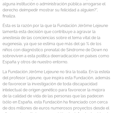
alguna institución o administración pública arrogarse el
derecho
de
impedir mostrar su felicidad a alguien?”,
finaliza.
Ésta es la razón por la que la Fundación Jérôme Lejeune
lamenta esta decisión que contribuye a agravar la
anestesia
de
las conciencias sobre el tema vital
de
la
eugenesia, ya que se estima que más del 90 %
de
los
niños con diagnóstico prenatal
de
Síndrome
de
Down no
sobreviven a esta política
de
erradicación en países como
España y otros
de
nuestro entorno.
La Fundación Jérôme Lejeune no tira la toalla. En la estela
del profesor Lejeune, que inspira esta Fundación, además
de
favorecer la investigación
de
toda discapacidad
intelectual
de
origen genético para favorecer la mejora
de
la calidad
de
vida
de
las personas que las padecen
(sólo en España, esta Fundación ha financiado con cerca
de
dos millones
de
euros numerosos proyectos desde el