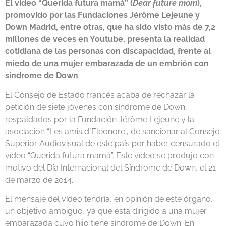
El vídeo “Querida futura mamá” (
Dear future mom
),
promovido por las Fundaciones Jérôme Lejeune y
Down Madrid, entre otras, que ha sido visto más
de
7,2
millones
de
veces en Youtube, presenta la realidad
cotidiana
de
las personas con discapacidad, frente al
miedo
de
una mujer embarazada
de
un embrión con
síndrome
de
Down
El Consejo
de
Estado francés acaba
de
rechazar la
petición
de
siete jóvenes con síndrome
de
Down,
respaldados por la Fundación Jérôme Lejeune y la
asociación “Les amis d´Éléonore”,
de
sancionar al Consejo
Superior Audiovisual
de
este país por haber censurado el
vídeo “Querida futura mamá”. Este vídeo se produjo con
motivo del Día Internacional del Síndrome de Down, el 21
de marzo de 2014.
El mensaje del vídeo tendría, en opinión
de
este órgano,
un objetivo ambiguo, ya que está dirigido a una mujer
embarazada cuyo hijo tiene síndrome
de
Down. En