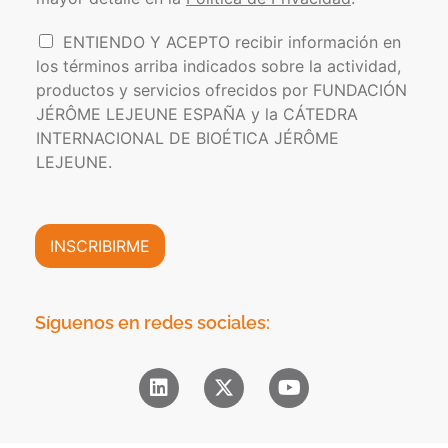
í
e
t
l
I
ENTIENDO Y ACEPTO recibir información en
i
e
n
los términos arriba indicados sobre la actividad,
c
c
f
a
t
productos y servicios ofrecidos por FUNDACIÓN
o
d
r
JÉRÔME LEJEUNE ESPAÑA y la CÁTEDRA
r
e
ó
INTERNACIONAL DE BIOÉTICA JÉRÔME
m
P
n
a
LEJEUNE.
r
i
c
i
c
i
v
o
ó
a
*
n
INSCRIBIRME
c
C
i
o
d
m
a
e
Síguenos en redes sociales:
d
r
*
c
i
a
l
*