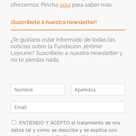
ofrecemos. Pincha
aquí
para saber más.
¡Suscríbete a nuestra newsletter!
¿Te gustaría estar informado de todas las
noticias sobre la Fundación Jérôme
Lejeune? Suscríbete a nuestra newsletter y
no te pierdas nada.
N
o
N
A
m
o
p
C
b
m
e
o
r
b
l
r
e
r
l
P
e
r
i
ENTIENDO Y ACEPTO el tratamiento de mis
*
d
o
e
datos tal y como se describe y se explica con
o
l
o