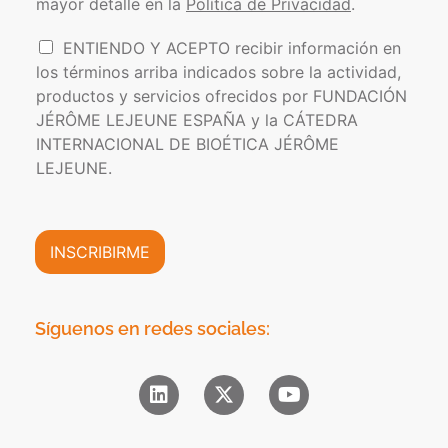
s
mayor detalle en la
Política de Privacidad
.
í
e
t
l
I
ENTIENDO Y ACEPTO recibir información en
i
e
n
los términos arriba indicados sobre la actividad,
c
c
f
a
t
productos y servicios ofrecidos por FUNDACIÓN
o
d
r
JÉRÔME LEJEUNE ESPAÑA y la CÁTEDRA
r
e
ó
INTERNACIONAL DE BIOÉTICA JÉRÔME
m
P
n
a
LEJEUNE.
r
i
c
i
c
i
v
o
ó
a
*
n
INSCRIBIRME
c
C
i
o
d
m
a
e
Síguenos en redes sociales:
d
r
*
c
i
a
l
*