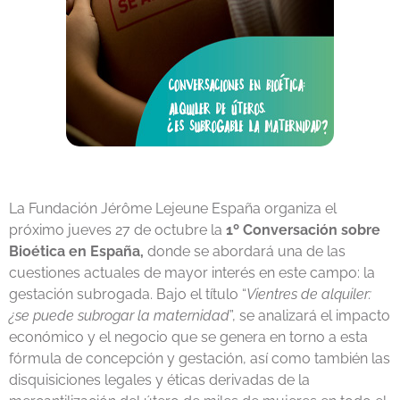
La Fundación Jérôme Lejeune España organiza el
próximo jueves 27 de octubre la
1º Conversación sobre
Bioética en España,
donde se abordará una de las
cuestiones actuales de mayor interés en este campo: la
gestación subrogada. Bajo el título “
Vientres de alquiler:
¿se puede subrogar la maternidad
”, se analizará el impacto
económico y el negocio que se genera en torno a esta
fórmula de concepción y gestación, así como también las
disquisiciones legales y éticas derivadas de la