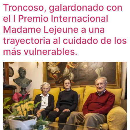
Troncoso, galardonado con
el I Premio Internacional
Madame Lejeune a una
trayectoria al cuidado de los
más vulnerables.