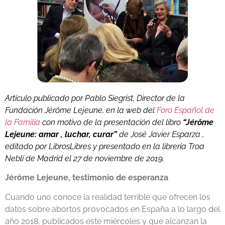
Artículo publicado por Pablo Siegrist, Director de la
Fundación Jérôme Lejeune, en la web del
Foro Español de
la Familia
con motivo de la presentación del libro
“Jérôme
Lejeune: amar , luchar, curar”
de José Javier Esparza ,
editado por LibrosLibres y presentado en la librería Troa
Neblí de Madrid el 27 de noviembre de 2019.
Jérôme Lejeune, testimonio de esperanza
Cuando uno conoce la realidad terrible que ofrecen los
datos sobre abortos provocados en España a lo largo del
año 2018, publicados este miércoles y que alcanzan la