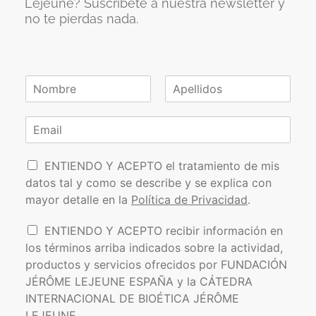
Lejeune? Suscríbete a nuestra newsletter y
no te pierdas nada.
N
o
N
A
m
o
p
C
b
m
e
o
r
b
l
r
e
r
l
P
e
r
i
ENTIENDO Y ACEPTO el tratamiento de mis
*
d
o
e
datos tal y como se describe y se explica con
o
l
o
s
mayor detalle en la
Política de Privacidad
.
í
e
t
l
I
ENTIENDO Y ACEPTO recibir información en
i
e
n
los términos arriba indicados sobre la actividad,
c
c
f
a
t
productos y servicios ofrecidos por FUNDACIÓN
o
d
r
JÉRÔME LEJEUNE ESPAÑA y la CÁTEDRA
r
e
ó
INTERNACIONAL DE BIOÉTICA JÉRÔME
m
P
n
a
LEJEUNE.