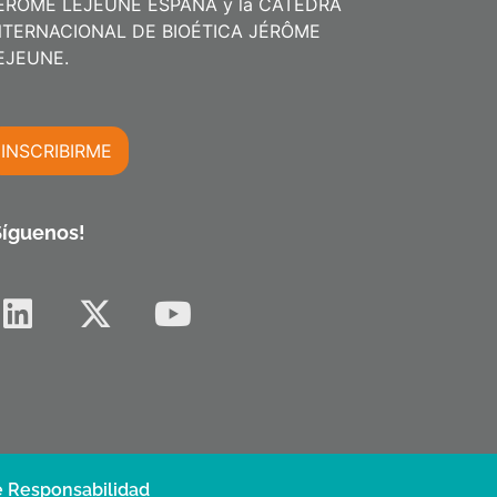
ÉRÔME LEJEUNE ESPAÑA y la CÁTEDRA
NTERNACIONAL DE BIOÉTICA JÉRÔME
m
EJEUNE.
INSCRIBIRME
m
Síguenos!
 Responsabilidad