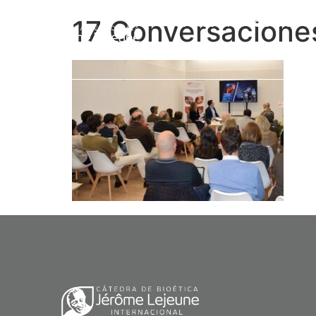
17 Conversacione
Prof. Jérôme Lejeune
L