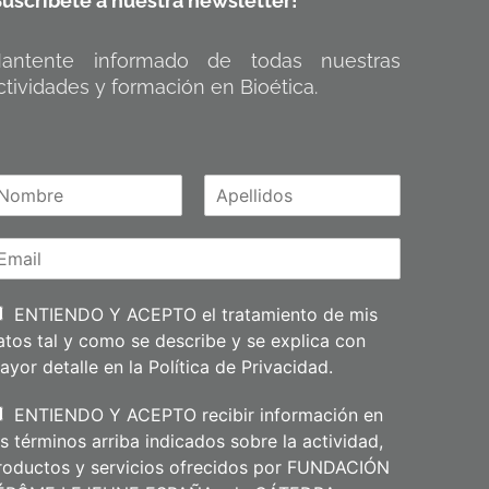
Suscríbete a nuestra newsletter!
antente informado de todas nuestras
ctividades y formación en Bioética.
A
m
p
e
l
l
i
ENTIENDO Y ACEPTO el tratamiento de mis
d
atos tal y como se describe y se explica con
o
s
ayor detalle en la
Política de Privacidad
.
ENTIENDO Y ACEPTO recibir información en
os términos arriba indicados sobre la actividad,
roductos y servicios ofrecidos por FUNDACIÓN