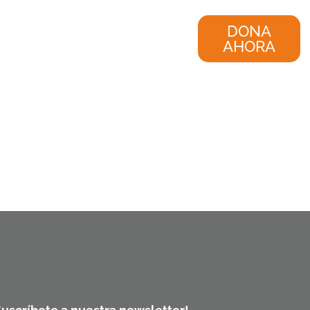
nvestigación
Consultoría
DONA
AHORA