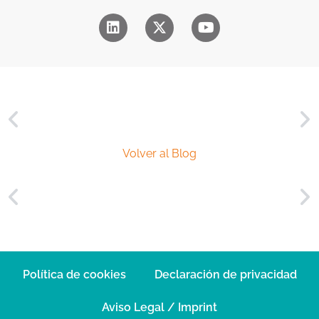
c
i
a
l
*
Volver al Blog
Política de cookies
Declaración de privacidad
Aviso Legal / Imprint