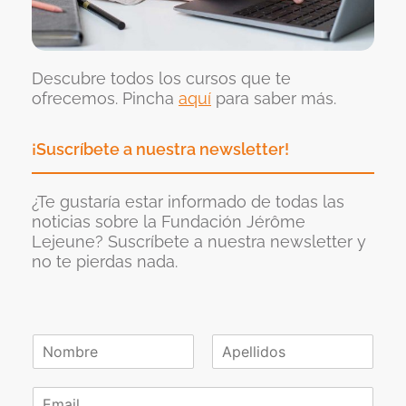
Descubre todos los cursos que te
ofrecemos. Pincha
aquí
para saber más.
¡Suscríbete a nuestra newsletter!
¿Te gustaría estar informado de todas las
noticias sobre la Fundación Jérôme
Lejeune? Suscríbete a nuestra newsletter y
no te pierdas nada.
N
o
N
A
m
o
p
C
b
m
e