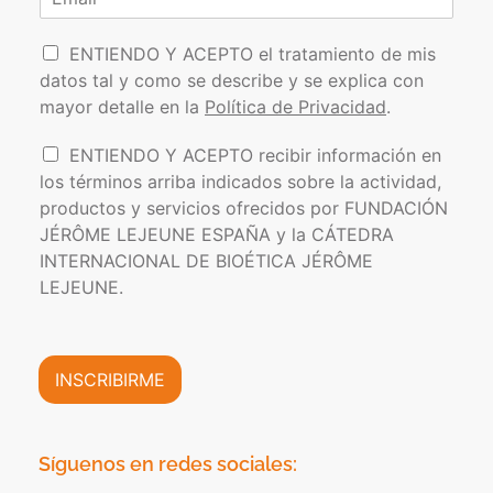
o
r
b
l
r
e
r
l
P
e
r
i
ENTIENDO Y ACEPTO el tratamiento de mis
*
d
o
e
datos tal y como se describe y se explica con
o
l
o
s
mayor detalle en la
Política de Privacidad
.
í
e
t
l
I
ENTIENDO Y ACEPTO recibir información en
i
e
n
los términos arriba indicados sobre la actividad,
c
c
f
a
t
productos y servicios ofrecidos por FUNDACIÓN
o
d
r
JÉRÔME LEJEUNE ESPAÑA y la CÁTEDRA
r
e
ó
INTERNACIONAL DE BIOÉTICA JÉRÔME
m
P
n
a
LEJEUNE.
r
i
c
i
c
i
v
o
ó
a
*
n
INSCRIBIRME
c
C
i
o
d
m
a
e
Síguenos en redes sociales:
d
r
*