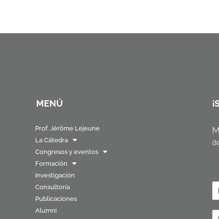
MENÚ
¡
Prof. Jérôme Lejeune
M
La Cátedra
a
Congresos y eventos
Formación
Investigación
N
Consultoría
o
Publicaciones
N
Alumni
o
C
b