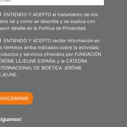
e
l
l
i
ENTIENDO Y ACEPTO el tratamiento de mis
d
atos tal y como se describe y se explica con
o
s
ayor detalle en la
Política de Privacidad
.
ENTIENDO Y ACEPTO recibir información en
os términos arriba indicados sobre la actividad,
roductos y servicios ofrecidos por FUNDACIÓN
ÉRÔME LEJEUNE ESPAÑA y la CÁTEDRA
NTERNACIONAL DE BIOÉTICA JÉRÔME
m
EJEUNE.
INSCRIBIRME
m
Síguenos!