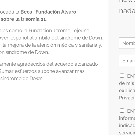
nada
vocada la
Beca “Fundación Álvaro
sobre la trisomía 21
.
nales como la Fundación Jérôme Lejeune
joven español al ámbito del síndrome de Down.
N
la mejora de la atención médica y sanitaria y,
o
N
m
 con síndrome de Down.
o
C
b
m
o
r
damente agradecidos del acuerdo alcanzado
b
r
e
r
a. Sumar esfuerzos supone avanzar más
P
e
r
EN
*
n síndrome de Down.
o
e
de mis
l
o
explic
í
e
Privac
t
l
i
e
I
EN
c
c
n
a
t
inform
f
d
r
indica
o
e
ó
servic
r