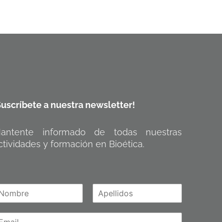
Suscríbete a nuestra newsletter!
antente informado de todas nuestras
ctividades y formación en Bioética.
A
m
p