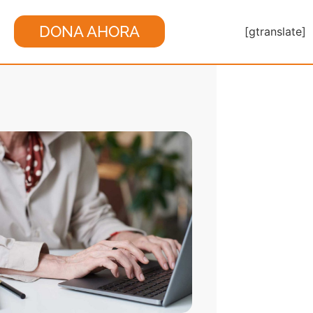
DONA AHORA
[gtranslate]