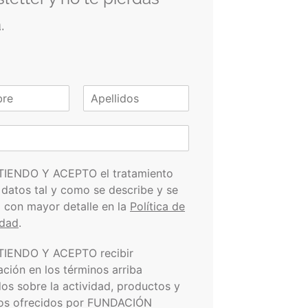
.
A
p
e
l
l
i
TIENDO Y ACEPTO el tratamiento
d
 datos tal y como se describe y se
o
s
a con mayor detalle en la
Política de
idad
.
TIENDO Y ACEPTO recibir
ación en los términos arriba
dos sobre la actividad, productos y
ios ofrecidos por FUNDACIÓN