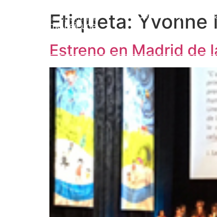
Etiqueta:
Yvonne 
Prof. Jérôme Lejeune
L
Estreno en Madrid de l