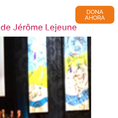
nvestigación
Consultoría
DONA
AHORA
r de Jérôme Lejeune