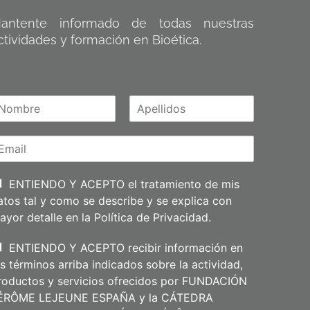
antente informado de todas nuestras
ctividades y formación en Bioética.
A
m
p
e
l
l
i
ENTIENDO Y ACEPTO el tratamiento de mis
d
atos tal y como se describe y se explica con
o
s
ayor detalle en la
Política de Privacidad
.
ENTIENDO Y ACEPTO recibir información en
os términos arriba indicados sobre la actividad,
roductos y servicios ofrecidos por FUNDACIÓN
ÉRÔME LEJEUNE ESPAÑA y la CÁTEDRA