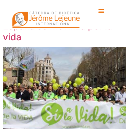
Etiqueta:
valencia
España se moviliza por la
vida