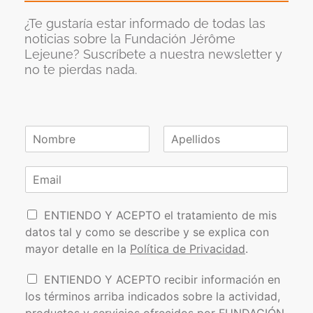
¿Te gustaría estar informado de todas las
noticias sobre la Fundación Jérôme
Lejeune? Suscríbete a nuestra newsletter y
no te pierdas nada.
N
o
N
A
m
o
p
C
b
m
e
o
r
b
l
r
e
r
l
P
e
r
i
ENTIENDO Y ACEPTO el tratamiento de mis
*
d
o
e
datos tal y como se describe y se explica con
o
l
o
s
mayor detalle en la
Política de Privacidad
.
í
e
t
l
I
ENTIENDO Y ACEPTO recibir información en
i
e
n
los términos arriba indicados sobre la actividad,
c
c
f
a
t
productos y servicios ofrecidos por FUNDACIÓN