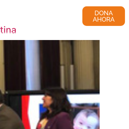
nvestigación
Consultoría
DONA
AHORA
tina