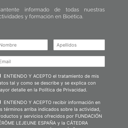
antente informado de todas nuestras
ctividades y formación en Bioética.
A
m
p
e
l
l
i
ENTIENDO Y ACEPTO el tratamiento de mis
d
atos tal y como se describe y se explica con
o
s
ayor detalle en la
Política de Privacidad
.
ENTIENDO Y ACEPTO recibir información en
os términos arriba indicados sobre la actividad,
roductos y servicios ofrecidos por FUNDACIÓN
ÉRÔME LEJEUNE ESPAÑA y la CÁTEDRA