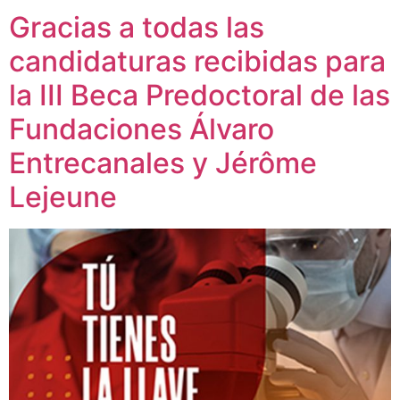
Gracias a todas las
candidaturas recibidas para
la III Beca Predoctoral de las
Fundaciones Álvaro
Entrecanales y Jérôme
Lejeune