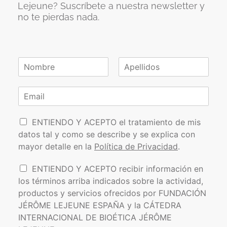
Lejeune? Suscríbete a nuestra newsletter y
no te pierdas nada.
N
o
N
A
m
o
p
C
b
m
e
o
r
b
l
r
e
r
l
P
e
r
i
ENTIENDO Y ACEPTO el tratamiento de mis
*
d
o
e
datos tal y como se describe y se explica con
o
l
o
s
mayor detalle en la
Política de Privacidad
.
í
e
t
l
I
ENTIENDO Y ACEPTO recibir información en
i
e
n
los términos arriba indicados sobre la actividad,
c
c
f
a
t
productos y servicios ofrecidos por FUNDACIÓN
o
d
r
JÉRÔME LEJEUNE ESPAÑA y la CÁTEDRA
r
e
ó
INTERNACIONAL DE BIOÉTICA JÉRÔME
m
P
n