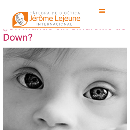
Etiqueta:
sally philips
¿Un mundo sin Síndrome de
Down?