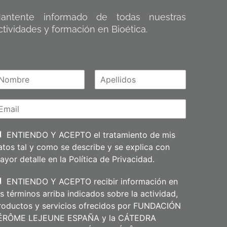
antente informado de todas nuestras
ctividades y formación en Bioética.
A
m
p
e
l
l
i
ENTIENDO Y ACEPTO el tratamiento de mis
d
atos tal y como se describe y se explica con
o
s
ayor detalle en la
Política de Privacidad
.
ENTIENDO Y ACEPTO recibir información en
os términos arriba indicados sobre la actividad,
roductos y servicios ofrecidos por FUNDACIÓN
ÉRÔME LEJEUNE ESPAÑA y la CÁTEDRA