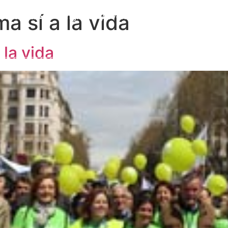
a sí a la vida
a Cátedra
Congresos y eventos
Formación
I
Publicaciones
Alumni
Contacto
 la vida