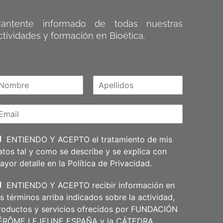
antente informado de todas nuestras
ctividades y formación en Bioética.
A
m
p
e
l
l
i
ENTIENDO Y ACEPTO el tratamiento de mis
d
atos tal y como se describe y se explica con
o
s
ayor detalle en la
Política de Privacidad
.
ENTIENDO Y ACEPTO recibir información en
os términos arriba indicados sobre la actividad,
roductos y servicios ofrecidos por FUNDACIÓN
ÉRÔME LEJEUNE ESPAÑA y la CÁTEDRA