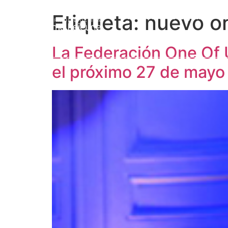
Etiqueta:
nuevo o
Prof. Jérôme Lejeune
L
La Federación One Of U
el próximo 27 de mayo