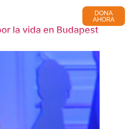
nvestigación
Consultoría
DONA
AHORA
por la vida en Budapest