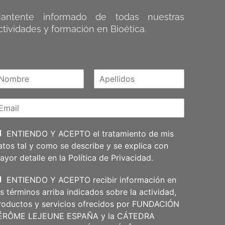
antente informado de todas nuestras
ctividades y formación en Bioética.
A
m
p
e
l
l
i
ENTIENDO Y ACEPTO el tratamiento de mis
d
atos tal y como se describe y se explica con
o
s
ayor detalle en la
Política de Privacidad
.
ENTIENDO Y ACEPTO recibir información en
os términos arriba indicados sobre la actividad,
roductos y servicios ofrecidos por FUNDACIÓN
ÉRÔME LEJEUNE ESPAÑA y la CÁTEDRA