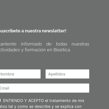
Suscríbete a nuestra newsletter!
antente informado de todas nuestras
ctividades y formación en Bioética.
A
m
p
e
l
l
i
ENTIENDO Y ACEPTO el tratamiento de mis
d
atos tal y como se describe y se explica con
o