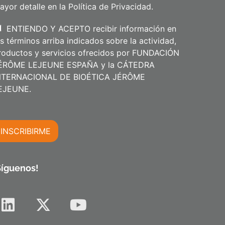
s
ayor detalle en la
Política de Privacidad
.
ENTIENDO Y ACEPTO recibir información en
os términos arriba indicados sobre la actividad,
roductos y servicios ofrecidos por FUNDACIÓN
ÉRÔME LEJEUNE ESPAÑA y la CÁTEDRA
NTERNACIONAL DE BIOÉTICA JÉRÔME
m
EJEUNE.
INSCRIBIRME
m
Síguenos!