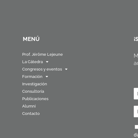
MENÚ
¡
Prof. Jérôme Lejeune
M
La Cátedra
a
Congresos y eventos
Formación
Investigación
N
Consultoría
o
Publicaciones
N
Alumni
o
C
b
m
Contacto
o
r
b
r
e
r
P
e
r
*
o
e
d