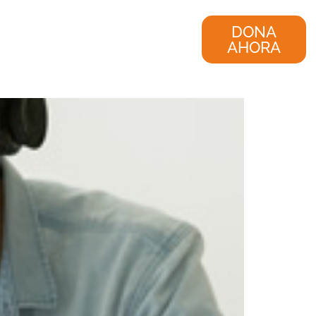
nvestigación
Consultoría
DONA
AHORA