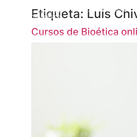
Etiqueta:
Luis Chi
Prof. Jérôme Lejeune
L
Cursos de Bioética onl