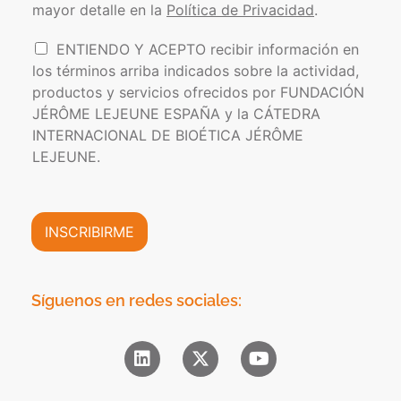
o
s
mayor detalle en la
Política de Privacidad
.
í
e
t
l
I
ENTIENDO Y ACEPTO recibir información en
i
e
n
los términos arriba indicados sobre la actividad,
c
c
f
a
t
productos y servicios ofrecidos por FUNDACIÓN
o
d
r
JÉRÔME LEJEUNE ESPAÑA y la CÁTEDRA
r
e
ó
INTERNACIONAL DE BIOÉTICA JÉRÔME
m
P
n
a
LEJEUNE.
r
i
c
i
c
i
v
o
ó
a
*
n
INSCRIBIRME
c
C
i
o
d
m
a
e
Síguenos en redes sociales:
d
r
*
c
i
a
l