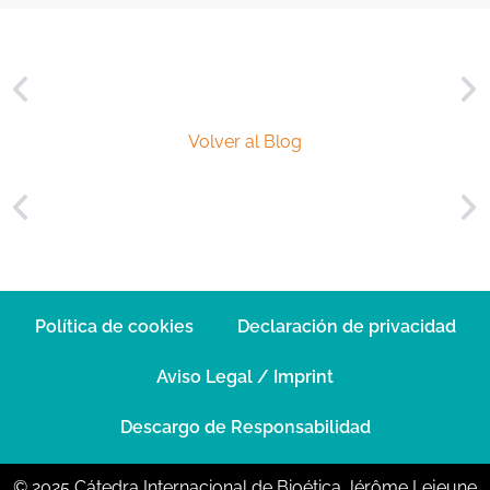
*
Volver al Blog
Política de cookies
Declaración de privacidad
Aviso Legal / Imprint
Descargo de Responsabilidad
© 2025 Cátedra Internacional de Bioética Jérôme Lejeune