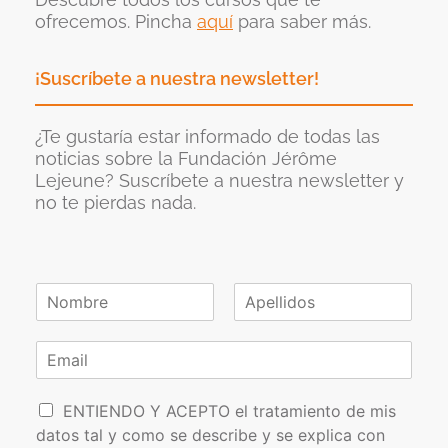
ofrecemos. Pincha
aquí
para saber más.
¡Suscríbete a nuestra newsletter!
¿Te gustaría estar informado de todas las
noticias sobre la Fundación Jérôme
Lejeune? Suscríbete a nuestra newsletter y
no te pierdas nada.
N
o
N
A
m
o
p
C
b
m
e
o
r
b
l
r
e
r
l
P
e
r
i
ENTIENDO Y ACEPTO el tratamiento de mis
*
d
o
e
datos tal y como se describe y se explica con
o
l