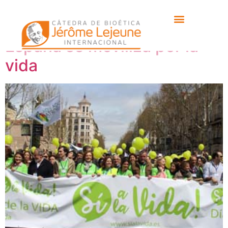
Etiqueta:
Levante UD
España se moviliza por la
vida