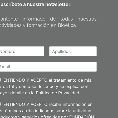
Suscríbete a nuestra newsletter!
antente informado de todas nuestras
ctividades y formación en Bioética.
A
m
p
e
l
l
i
ENTIENDO Y ACEPTO el tratamiento de mis
d
atos tal y como se describe y se explica con
o
s
ayor detalle en la
Política de Privacidad
.
ENTIENDO Y ACEPTO recibir información en
os términos arriba indicados sobre la actividad,
roductos y servicios ofrecidos por FUNDACIÓN