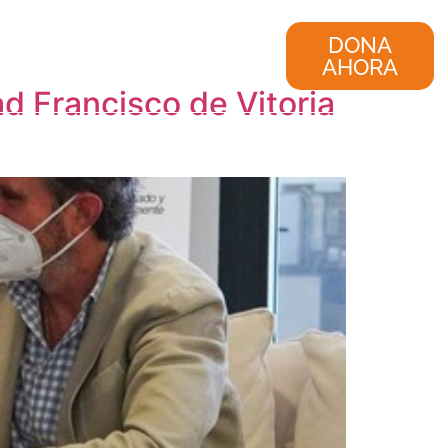
nvestigación
Consultoría
DONA
AHORA
ad Francisco de Vitoria