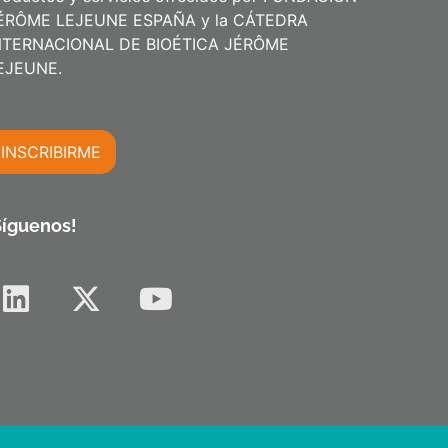
ÉRÔME LEJEUNE ESPAÑA y la CÁTEDRA
NTERNACIONAL DE BIOÉTICA JÉRÔME
m
EJEUNE.
INSCRIBIRME
m
Síguenos!