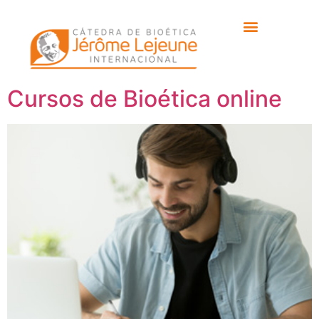
Etiqueta:
José Carlos
Abellán Salort
Cursos de Bioética online