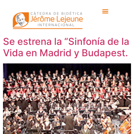
Etiqueta:
II Premio
One of Us
Se estrena la “Sinfonía de la
Vida en Madrid y Budapest.