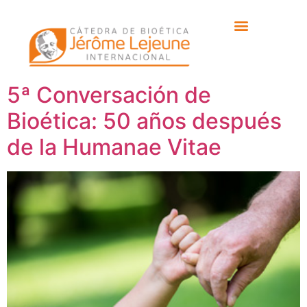
Etiqueta:
humanae
vitae
5ª Conversación de
Bioética: 50 años después
de la Humanae Vitae