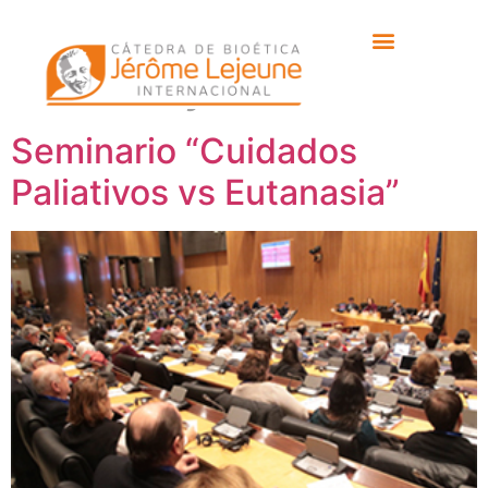
Etiqueta:
fundación
valores y sociedad
Seminario “Cuidados
Paliativos vs Eutanasia”