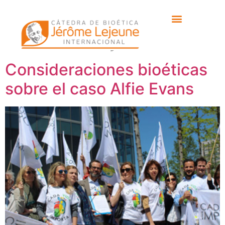
Etiqueta:
Fundación
Jérôme Lejeuen
Consideraciones bioéticas
sobre el caso Alfie Evans