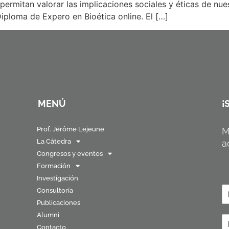
permitan valorar las implicaciones sociales y éticas de nu
iploma de Expero en Bioética online. El […]
MENÚ
¡
Prof. Jérôme Lejeune
M
La Cátedra
a
Congresos y eventos
Formación
Investigación
N
Consultoría
o
Publicaciones
N
Alumni
o
C
b
m
Contacto