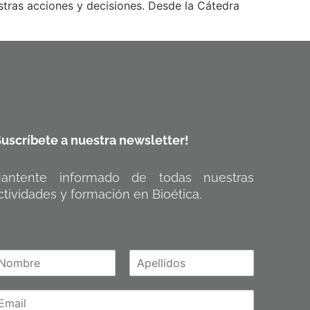
estras acciones y decisiones. Desde la Cátedra
Suscríbete a nuestra newsletter!
antente informado de todas nuestras
ctividades y formación en Bioética.
A
m
p
e