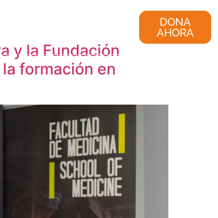
nvestigación
Consultoría
DONA
AHORA
a y la Fundación
la formación en