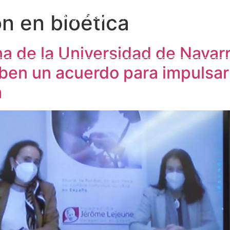
n en bioética
a Cátedra
Congresos y eventos
Formación
I
Publicaciones
Alumni
Contacto
a de la Universidad de Navarr
ben un acuerdo para impulsar 
a