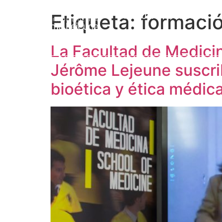
Etiqueta:
formació
Prof. Jérôme Lejeune
L
La Facultad de Medicin
Jérôme Lejeune suscri
bioética y ética médic