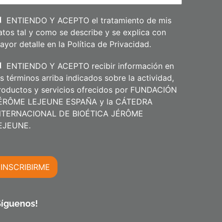
l
l
i
ENTIENDO Y ACEPTO el tratamiento de mis
d
atos tal y como se describe y se explica con
o
s
ayor detalle en la
Política de Privacidad
.
ENTIENDO Y ACEPTO recibir información en
os términos arriba indicados sobre la actividad,
roductos y servicios ofrecidos por FUNDACIÓN
ÉRÔME LEJEUNE ESPAÑA y la CÁTEDRA
NTERNACIONAL DE BIOÉTICA JÉRÔME
m
EJEUNE.
INSCRIBIRME
m
Síguenos!