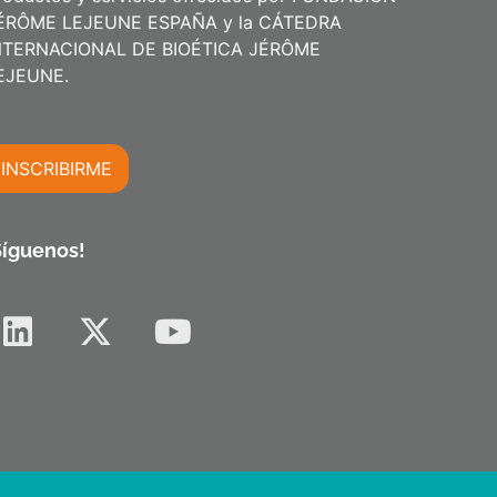
ÉRÔME LEJEUNE ESPAÑA y la CÁTEDRA
NTERNACIONAL DE BIOÉTICA JÉRÔME
m
EJEUNE.
INSCRIBIRME
m
Síguenos!