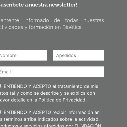
Suscríbete a nuestra newsletter!
antente informado de todas nuestras
ctividades y formación en Bioética.
A
m
p
e
l
l
i
ENTIENDO Y ACEPTO el tratamiento de mis
d
atos tal y como se describe y se explica con
o
s
ayor detalle en la
Política de Privacidad
.
ENTIENDO Y ACEPTO recibir información en
os términos arriba indicados sobre la actividad,
roductos y servicios ofrecidos por FUNDACIÓN