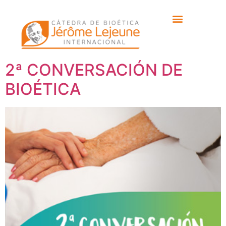
Etiqueta:
dá mundial
síndrome down
2ª CONVERSACIÓN DE
BIOÉTICA