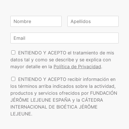
N
o
N
A
m
o
p
C
b
m
e
o
r
b
l
r
e
r
l
P
e
r
i
ENTIENDO Y ACEPTO el tratamiento de mis
*
d
o
e
datos tal y como se describe y se explica con
o
l
o
s
mayor detalle en la
Política de Privacidad
.
í
e
t
l
I
ENTIENDO Y ACEPTO recibir información en
i
e
n
los términos arriba indicados sobre la actividad,
c
c
f
a
t
productos y servicios ofrecidos por FUNDACIÓN
o
d
r
JÉRÔME LEJEUNE ESPAÑA y la CÁTEDRA
r
e
ó
INTERNACIONAL DE BIOÉTICA JÉRÔME
m
P
n
a
LEJEUNE.
r
i
c
i
c
i
v
o