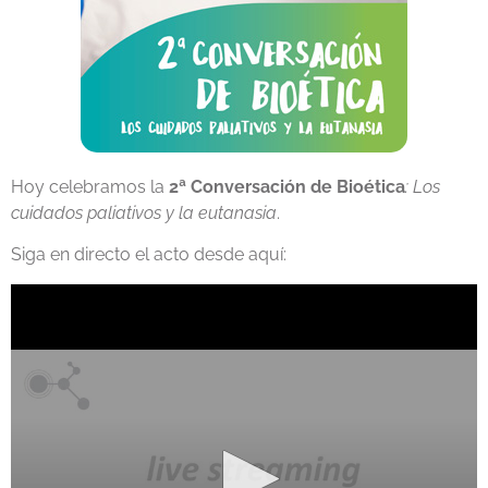
Hoy celebramos la
2ª Conversación de Bioética
: Los
cuidados paliativos y la eutanasia
.
Siga en directo el acto desde aquí: