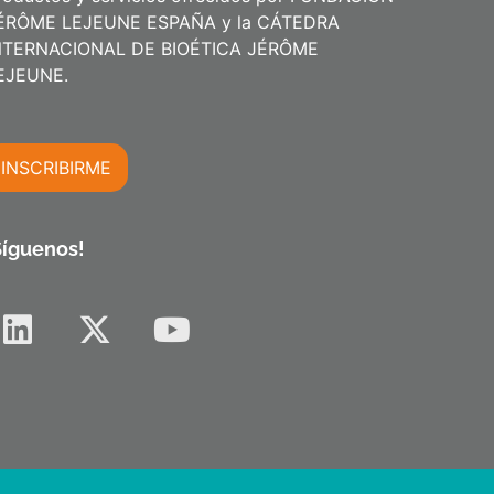
ÉRÔME LEJEUNE ESPAÑA y la CÁTEDRA
NTERNACIONAL DE BIOÉTICA JÉRÔME
m
EJEUNE.
INSCRIBIRME
m
Síguenos!