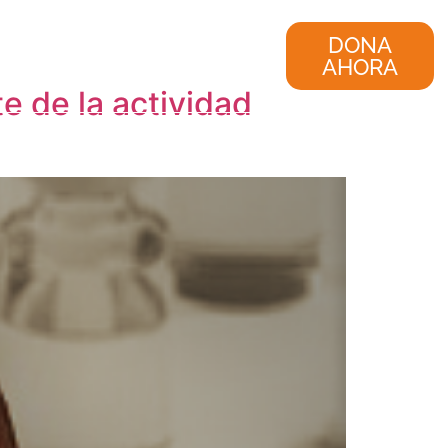
nvestigación
Consultoría
DONA
AHORA
e de la actividad