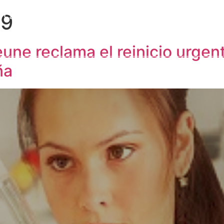
19
a Cátedra
Congresos y eventos
Formación
I
Publicaciones
Alumni
Contacto
ne reclama el reinicio urgent
ña