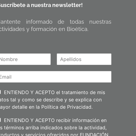
Suscríbete a nuestra newsletter!
antente informado de todas nuestras
ctividades y formación en Bioética.
A
m
p
e
l
l
i
ENTIENDO Y ACEPTO el tratamiento de mis
d
atos tal y como se describe y se explica con
o
s
ayor detalle en la
Política de Privacidad
.
ENTIENDO Y ACEPTO recibir información en
os términos arriba indicados sobre la actividad,
roductos y servicios ofrecidos por FUNDACIÓN