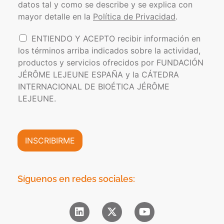
o
e
datos tal y como se describe y se explica con
o
l
o
s
mayor detalle en la
Política de Privacidad
.
í
e
t
l
I
ENTIENDO Y ACEPTO recibir información en
i
e
n
los términos arriba indicados sobre la actividad,
c
c
f
a
t
productos y servicios ofrecidos por FUNDACIÓN
o
d
r
JÉRÔME LEJEUNE ESPAÑA y la CÁTEDRA
r
e
ó
INTERNACIONAL DE BIOÉTICA JÉRÔME
m
P
n
a
LEJEUNE.
r
i
c
i
c
i
v
o
ó
a
*
n
INSCRIBIRME
c
C
i
o
d
m
a
e
Síguenos en redes sociales:
d
r
*
c
i
a