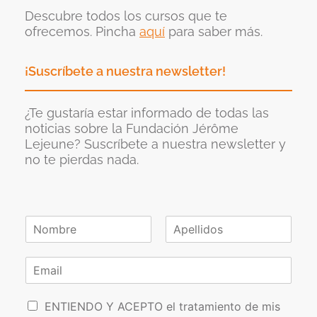
Descubre todos los cursos que te
ofrecemos. Pincha
aquí
para saber más.
¡Suscríbete a nuestra newsletter!
¿Te gustaría estar informado de todas las
noticias sobre la Fundación Jérôme
Lejeune? Suscríbete a nuestra newsletter y
no te pierdas nada.
N
o
N
A
m
o
p
C
b
m
e
o
r
b
l
r
e
r
l
P
e
r
i
ENTIENDO Y ACEPTO el tratamiento de mis
*
d