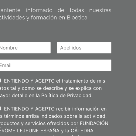
antente informado de todas nuestras
ctividades y formación en Bioética.
A
m
p
e
l
l
i
ENTIENDO Y ACEPTO el tratamiento de mis
d
atos tal y como se describe y se explica con
o
s
ayor detalle en la
Política de Privacidad
.
ENTIENDO Y ACEPTO recibir información en
os términos arriba indicados sobre la actividad,
roductos y servicios ofrecidos por FUNDACIÓN
ÉRÔME LEJEUNE ESPAÑA y la CÁTEDRA