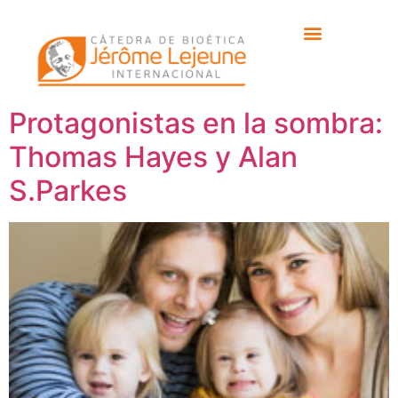
Etiqueta:
Casti
Connubii
Protagonistas en la sombra:
Thomas Hayes y Alan
S.Parkes