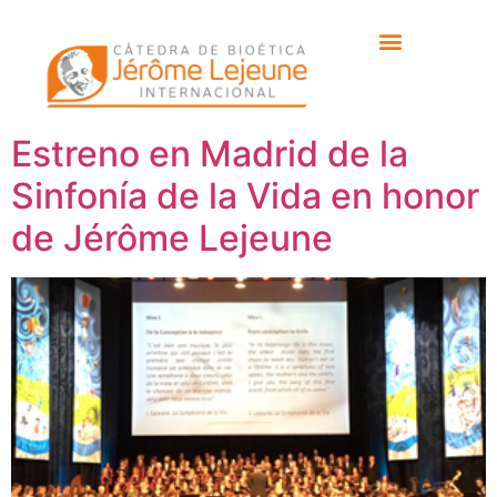
Etiqueta:
Borja
Quintas
Estreno en Madrid de la
Sinfonía de la Vida en honor
de Jérôme Lejeune