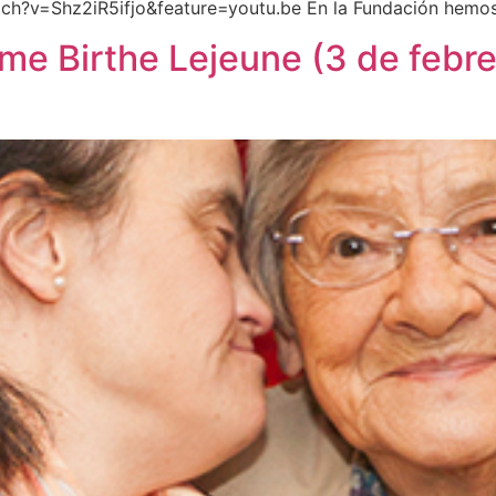
tch?v=Shz2iR5ifjo&feature=youtu.be En la Fundación hemos 
me Birthe Lejeune (3 de febre