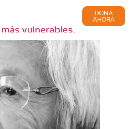
nvestigación
Consultoría
DONA
AHORA
s más vulnerables.