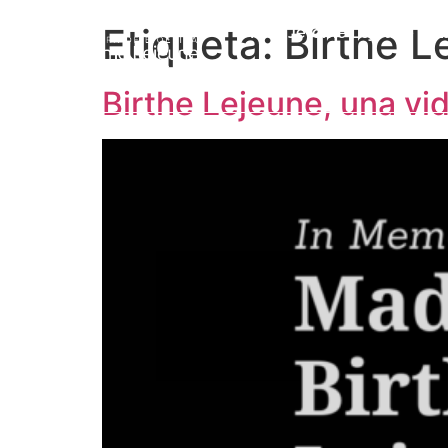
Etiqueta:
Birthe L
Prof. Jérôme Lejeune
L
Birthe Lejeune, una vi