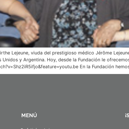
irthe Lejeune, viuda del prestigioso médico Jérôme Lejeun
os Unidos y Argentina. Hoy, desde la Fundación le ofrecem
tch?v=Shz2iR5ifjo&feature=youtu.be En la Fundación hemos 
MENÚ
¡