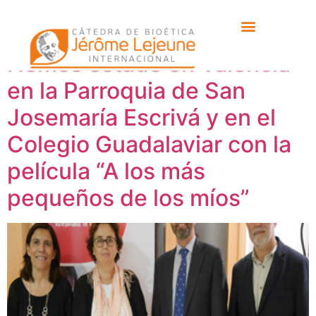
Etiqueta:
bioetica
Hemos estado en Valencia
en la Parroquia de San
Josemaría Escrivá y en el
Colegio Guadalaviar con la
película “A los más
pequeños de los míos”