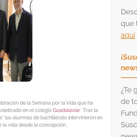
Desc
que 
aquí
¡Sus
news
¿Te 
de t
lebración de la Semana por la Vida que ha
 celebrado en el colegio
Guadalaviar
. Tras la
Fund
” las alumnas de bachillerato intervinieron en
Susc
r la vida desde la concepción.
news