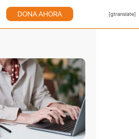
DONA AHORA
[gtranslate]