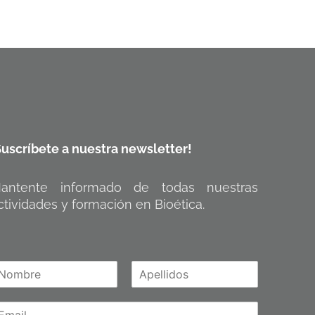
Suscríbete a nuestra newsletter!
antente informado de todas nuestras
ctividades y formación en Bioética.
A
m
p