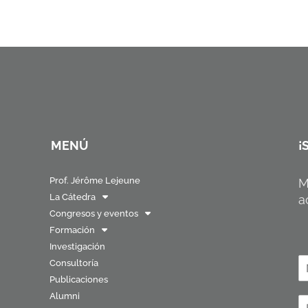
MENÚ
¡
Prof. Jérôme Lejeune
M
La Cátedra
a
Congresos y eventos
Formación
Investigación
N
Consultoría
o
Publicaciones
N
Alumni
o
C
b