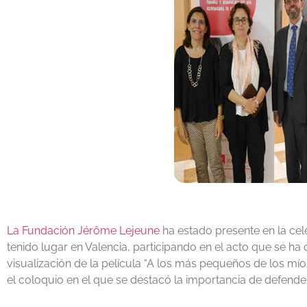
La Fundación Jérôme Lejeune
ha estado presente en la ce
tenido lugar en Valencia, participando en el acto que se ha
visualización de la película “A los más pequeños de los míos
el coloquio en el que se destacó la importancia de defende