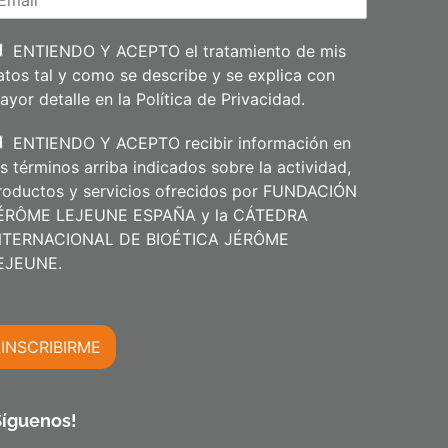
e
l
l
i
ENTIENDO Y ACEPTO el tratamiento de mis
d
atos tal y como se describe y se explica con
o
s
ayor detalle en la
Política de Privacidad
.
ENTIENDO Y ACEPTO recibir información en
os términos arriba indicados sobre la actividad,
roductos y servicios ofrecidos por FUNDACIÓN
ÉRÔME LEJEUNE ESPAÑA y la CÁTEDRA
NTERNACIONAL DE BIOÉTICA JÉRÔME
m
EJEUNE.
INSCRIBIRME
m
Síguenos!