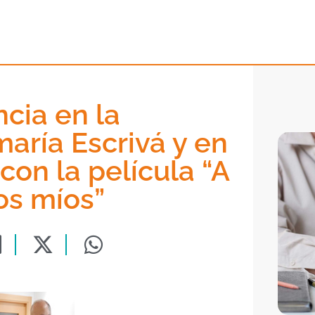
cia en la
aría Escrivá y en
con la película “A
os míos”