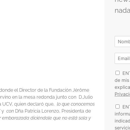
nada
N
o
N
m
o
C
b
m
o
r
b
r
e
r
P
e
r
EN
*
o
e
de mis
l
o
explic
í
e
donde el Director de la Fundación Jérôme
Privac
t
l
tervino en la mesa redonda junto con D.Julio
i
e
la UCV, quien declaró que,
lo que conocemos
I
EN
c
c
”
y
con
Dña Patricia Lorenzo, Presidenta de
n
a
t
inform
f
r embarazada diciéndole que no está sola y
d
r
indica
o
e
ó
servic
r