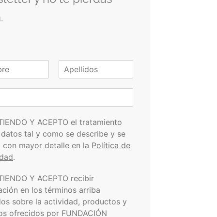
.
A
p
e
l
l
i
TIENDO Y ACEPTO el tratamiento
d
 datos tal y como se describe y se
o
s
a con mayor detalle en la
Política de
idad
.
TIENDO Y ACEPTO recibir
ación en los términos arriba
dos sobre la actividad, productos y
ios ofrecidos por FUNDACIÓN