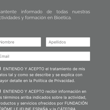
antente informado de todas nuestras
ctividades y formación en Bioética.
A
m
p
e
l
l
i
ENTIENDO Y ACEPTO el tratamiento de mis
d
atos tal y como se describe y se explica con
o
s
ayor detalle en la
Política de Privacidad
.
ENTIENDO Y ACEPTO recibir información en
os términos arriba indicados sobre la actividad,
roductos y servicios ofrecidos por FUNDACIÓN
ÉRÔME LEJEUNE ESPAÑA y la CÁTEDRA