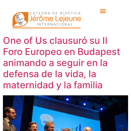
Etiqueta:
Alberto
Bárcena
One of Us clausuró su II
Foro Europeo en Budapest
animando a seguir en la
defensa de la vida, la
maternidad y la familia