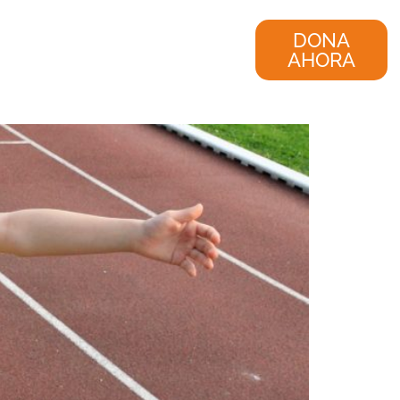
nvestigación
Consultoría
DONA
AHORA