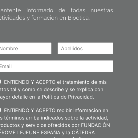
antente informado de todas nuestras
ctividades y formación en Bioética.
A
m
p
e
l
l
i
ENTIENDO Y ACEPTO el tratamiento de mis
d
atos tal y como se describe y se explica con
o
s
ayor detalle en la
Política de Privacidad
.
ENTIENDO Y ACEPTO recibir información en
os términos arriba indicados sobre la actividad,
roductos y servicios ofrecidos por FUNDACIÓN
ÉRÔME LEJEUNE ESPAÑA y la CÁTEDRA