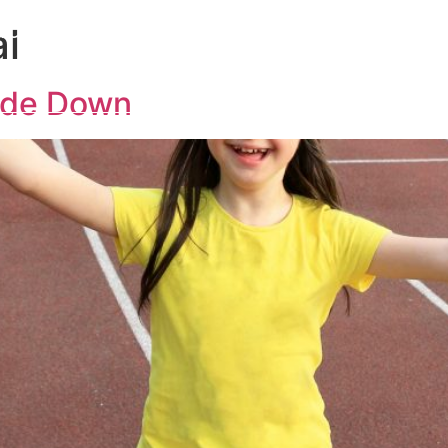
l
a Cátedra
Congresos y eventos
Formación
I
Publicaciones
Alumni
Contacto
 de Down