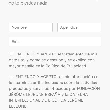
no te pierdas nada.
N
o
N
A
m
o
p
C
b
m
e
o
r
b
l
r
e
r
l
P
e
r
i
ENTIENDO Y ACEPTO el tratamiento de mis
*
d
o
e
datos tal y como se describe y se explica con
o
l
o
s
mayor detalle en la
Política de Privacidad
.
í
e
t
l
I
ENTIENDO Y ACEPTO recibir información en
i
e
n
los términos arriba indicados sobre la actividad,
c
c
f
a
t
productos y servicios ofrecidos por FUNDACIÓN
o
d
r
JÉRÔME LEJEUNE ESPAÑA y la CÁTEDRA
r
e
ó
INTERNACIONAL DE BIOÉTICA JÉRÔME
m
P
n
a
LEJEUNE.
r
i