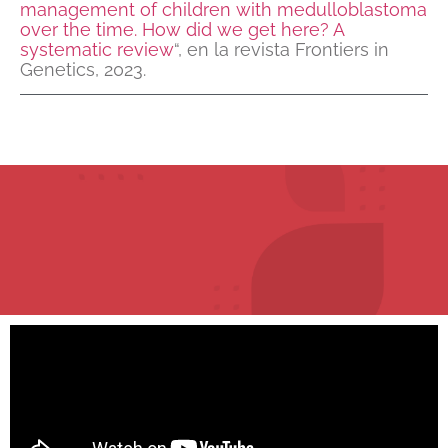
management of children with medulloblastoma
over the time. How did we get here? A
systematic review
“, en la revista Frontiers in
Genetics, 2023.