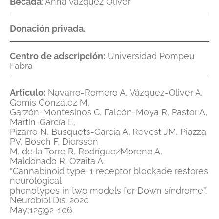
Becada
: Anna Vázquez Oliver
Donación privada.
Centro de adscripción:
Universidad Pompeu
Fabra
Artículo:
Navarro-Romero A, Vázquez-Oliver A,
Gomis González M,
Garzón-Montesinos C, Falcón-Moya R, Pastor A,
Martín-García E,
Pizarro N, Busquets-Garcia A, Revest JM, Piazza
PV, Bosch F, Dierssen
M, de la Torre R, RodríguezMoreno A,
Maldonado R, Ozaita A.
“Cannabinoid type-1 receptor blockade restores
neurological
phenotypes in two models for Down síndrome”.
Neurobiol Dis. 2020
May;125:92-106.