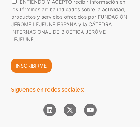
I
ENTIENDO Y ACEPTO recibir información en
i
e
n
los términos arriba indicados sobre la actividad,
c
c
f
a
t
productos y servicios ofrecidos por FUNDACIÓN
o
d
r
JÉRÔME LEJEUNE ESPAÑA y la CÁTEDRA
r
e
ó
INTERNACIONAL DE BIOÉTICA JÉRÔME
m
P
n
a
LEJEUNE.
r
i
c
i
c
i
v
o
ó
a
*
n
INSCRIBIRME
c
C
i
o
d
m
a
e
Síguenos en redes sociales:
d
r
*
c
i
a
l
*