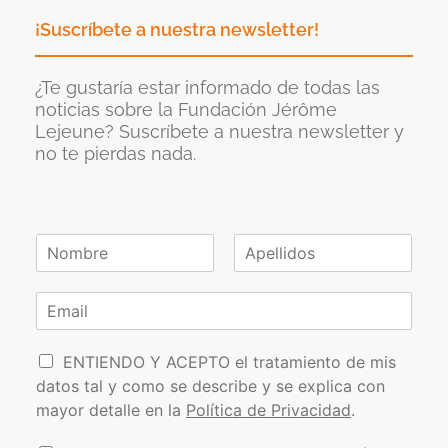
¡Suscríbete a nuestra newsletter!
¿Te gustaría estar informado de todas las
noticias sobre la Fundación Jérôme
Lejeune? Suscríbete a nuestra newsletter y
no te pierdas nada.
N
o
N
A
m
o
p
C
b
m
e
o
r
b
l
r
e
r
l
P
e
r
i
ENTIENDO Y ACEPTO el tratamiento de mis
*
d
o
e
datos tal y como se describe y se explica con
o
l
o
s
mayor detalle en la
Política de Privacidad
.
í
e
t
l